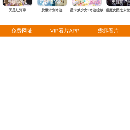
更新至05集
更新至06集
更新至10集
更新至17
天是红河岸
胶囊计划奇迹
星卡梦少女5奇迹绽放
猎魔女团之末世
免费网址
VIP看片APP
露露看片