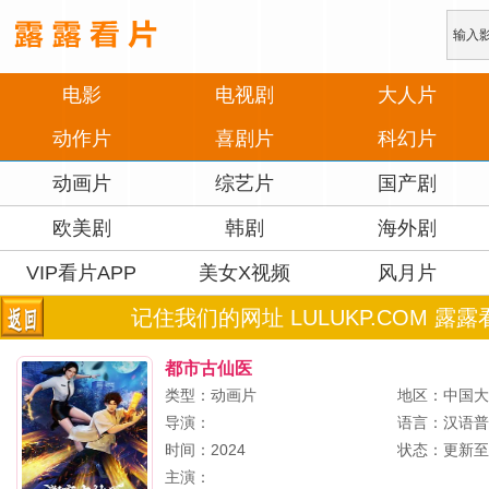
电影
电视剧
大人片
动作片
喜剧片
科幻片
动画片
综艺片
国产剧
欧美剧
韩剧
海外剧
VIP看片APP
美女X视频
风月片
记住我们的网址 LULUKP.COM 露露
都市古仙医
类型：动画片
地区：中国
导演：
语言：汉语
时间：2024
状态：更新至
主演：