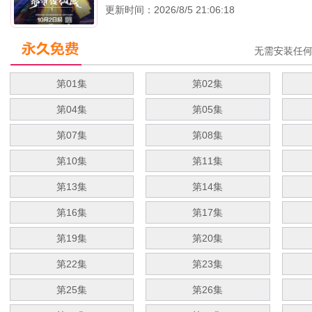
更新时间：2026/8/5 21:06:18
无需安装任
第01集
第02集
第04集
第05集
第07集
第08集
第10集
第11集
第13集
第14集
第16集
第17集
第19集
第20集
第22集
第23集
第25集
第26集