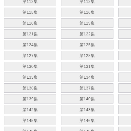
第112集
第113集
第115集
第116集
第118集
第119集
第121集
第122集
第124集
第125集
第127集
第128集
第130集
第131集
第133集
第134集
第136集
第137集
第139集
第140集
第142集
第143集
第145集
第146集