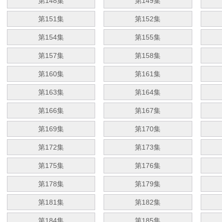
第148集
第149集
第151集
第152集
第154集
第155集
第157集
第158集
第160集
第161集
第163集
第164集
第166集
第167集
第169集
第170集
第172集
第173集
第175集
第176集
第178集
第179集
第181集
第182集
第184集
第185集