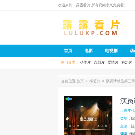
欢迎来到（露露看片 所有视频永久免费看）
露露看片
首页
电影
电视剧
动
热门分类：
动作片
喜剧片
爱情片
科幻片
当前位置:
首页
»
综艺片
» 演员请就位第三季
演员
上映年代
类型：
综
主演：
陈
冠今
地区：
嵇
中