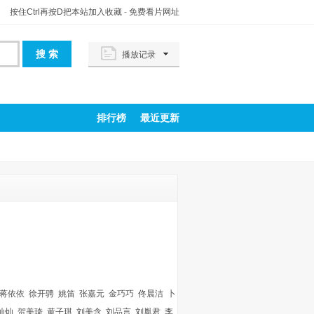
按住Ctrl再按D把本站加入收藏
-
免费看片网址
播放记录
排行榜
最近更新
蒋依依
徐开骋
姚笛
张嘉元
金巧巧
佟晨洁
卜
灿灿
贺美琦
黄子琪
刘美含
刘品言
刘胤君
李