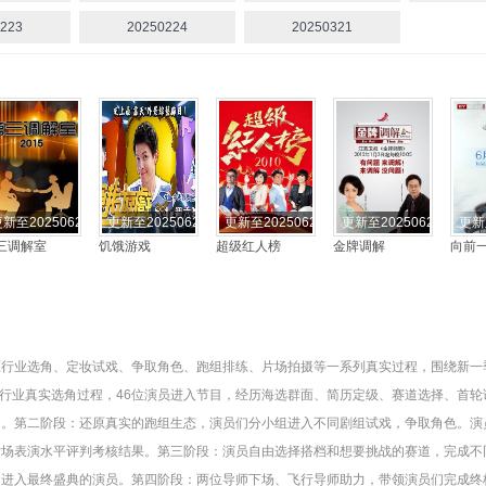
223
20250224
20250321
新至20250622期
更新至20250622期
更新至20250622期
更新至20250622期
更新
三调解室
饥饿游戏
超级红人榜
金牌调解
向前
原行业选角、定妆试戏、争取角色、跑组排练、片场拍摄等一系列真实过程，围绕新一
业真实选角过程，46位演员进入节目，经历海选群面、简历定级、赛道选择、首轮
留。第二阶段：还原真实的跑组生态，演员们分小组进入不同剧组试戏，争取角色。演
场表演水平评判考核结果。第三阶段：演员自由选择搭档和想要挑战的赛道，完成不同
进入最终盛典的演员。第四阶段：两位导师下场、飞行导师助力，带领演员们完成终极影