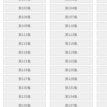
第103集
第104集
第106集
第107集
第109集
第110集
第112集
第113集
第115集
第116集
第118集
第119集
第121集
第122集
第124集
第125集
第127集
第128集
第130集
第131集
第133集
第134集
第136集
第137集