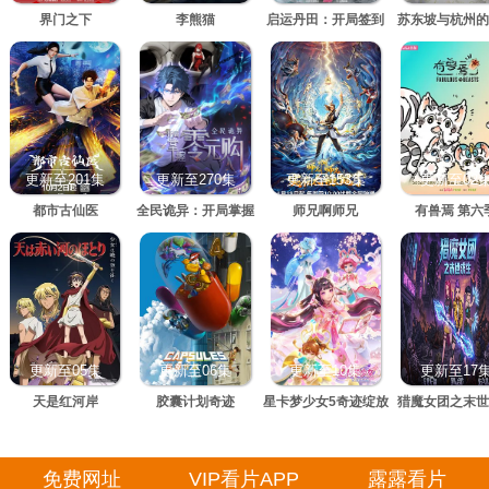
界门之下
李熊猫
启运丹田：开局签到
苏东坡与杭州的
至尊丹田
更新至201集
更新至270集
更新至153集
更新至02
都市古仙医
全民诡异：开局掌握
师兄啊师兄
有兽焉 第六
零元购·动态漫画
更新至05集
更新至06集
更新至10集
更新至17
天是红河岸
胶囊计划奇迹
星卡梦少女5奇迹绽放
猎魔女团之末世
免费网址
VIP看片APP
露露看片