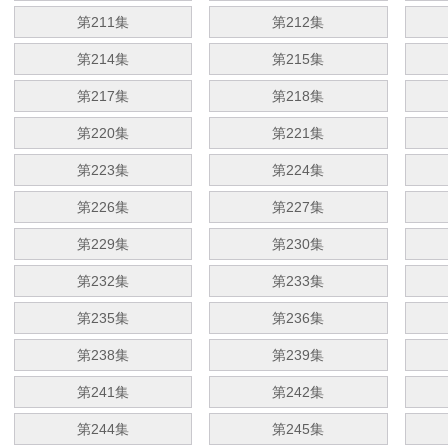
第211集
第212集
第214集
第215集
第217集
第218集
第220集
第221集
第223集
第224集
第226集
第227集
第229集
第230集
第232集
第233集
第235集
第236集
第238集
第239集
第241集
第242集
第244集
第245集