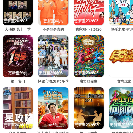
更新至08集
更新至20260324期
更新至20260324期
大侦探 第十一季
不是但是真的
我家那小子2026
快乐老友·有
更新至06集
更新至20260324期
更新至20260324期
第一名们
怦然心动20岁: 冬季
魔力歌先生
食尚玩家
全6集
更新至20260323期
更新至20260324期