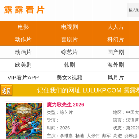
电影
电视剧
大人片
动作片
喜剧片
科幻片
动画片
综艺片
国产剧
欧美剧
韩剧
海外剧
VIP看片APP
美女X视频
风月片
记住我们的网址 LULUKP.COM 露露
魔力歌先生 2026
类型：综艺片
地区：中国
导演：
语言：汉语
时间：2026
状态：第202
主演：
李维嘉
杨迪
大张伟
戴军
高进
龚琳娜