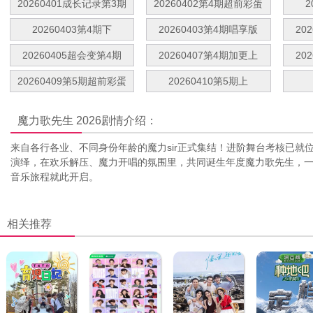
20260401成长记录第3期
20260402第4期超前彩蛋
2
20260403第4期下
20260403第4期唱享版
20
20260405超会变第4期
20260407第4期加更上
20
20260409第5期超前彩蛋
20260410第5期上
魔力歌先生 2026
剧情介绍：
来自各行各业、不同身份年龄的魔力sir正式集结！进阶舞台考核已就
演绎，在欢乐解压、魔力开唱的氛围里，共同诞生年度魔力歌先生，
音乐旅程就此开启。
相关推荐