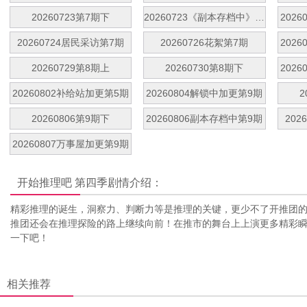
20260723第7期下
20260723《副本存档中》第7期
202
20260724居民采访第7期
20260726花絮第7期
202
20260729第8期上
20260730第8期下
202
20260802补给站加更第5期
20260804解锁中加更第9期
2
20260806第9期下
20260806副本存档中第9期
202
20260807万事屋加更第9期
开始推理吧 第四季
剧情介绍：
精彩推理的诞生，洞察力、判断力等是推理的关键，更少不了开推团
推团还会在推理探险的路上继续向前！在推市的舞台上上演更多精彩
一下吧！
相关推荐