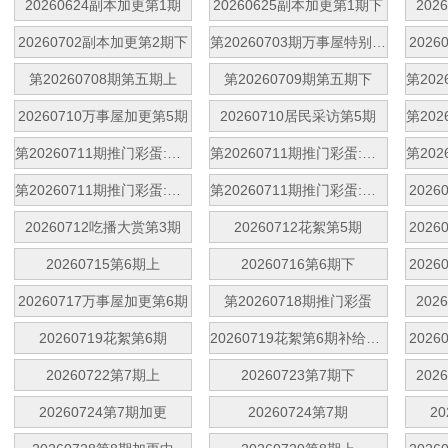
20260624副本加更第1期
20260625副本加更第1期下
202
20260702副本加更第2期下
第20260703期万事屋特别加更
202
第20260708期第五期上
第20260709期第五期下
20260710万事屋加更第5期
20260710居民采访第5期
第20260711期推门彩蛋:客栈小跑堂丁程鑫喜获诡事录
第20260711期推门彩蛋:客栈主理人金靖零帧开演
第20260711期推门彩蛋:神算子张凌赫前排吃瓜
第20260711期推门彩蛋:侠客刘宇宁以腿镇推城
202
20260712吃播大赏第3期
20260712花絮第5期
202
20260715第6期上
20260716第6期下
202
20260717万事屋加更第6期
第20260718期推门彩蛋
202
20260719花絮第6期
20260719花絮第6期补给站加更
202
20260722第7期上
20260723第7期下
202
20260724第7期加更
20260724第7期
2