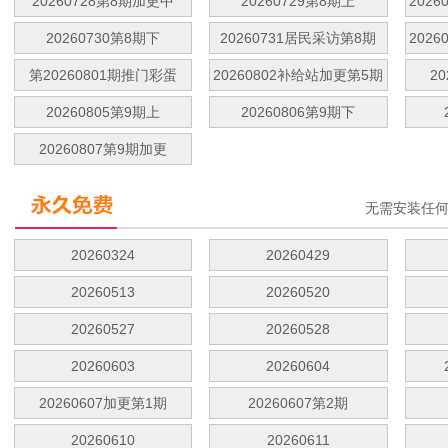
20260728第8期加更中
20260729第8期上
202
20260730第8期下
20260731居民采访第8期
202
第20260801期推门彩蛋
20260802补给站加更第5期
2
20260805第9期上
20260806第9期下
20260807第9期加更
无需安装任
20260324
20260429
20260513
20260520
20260527
20260528
20260603
20260604
20260607加更第1期
20260607第2期
20260610
20260611