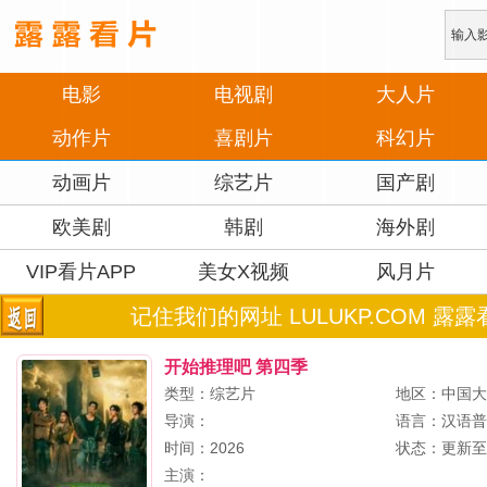
电影
电视剧
大人片
动作片
喜剧片
科幻片
动画片
综艺片
国产剧
欧美剧
韩剧
海外剧
VIP看片APP
美女X视频
风月片
记住我们的网址 LULUKP.COM 露露
开始推理吧 第四季
类型：综艺片
地区：中国
导演：
语言：汉语
时间：2026
状态：更新至2
主演：