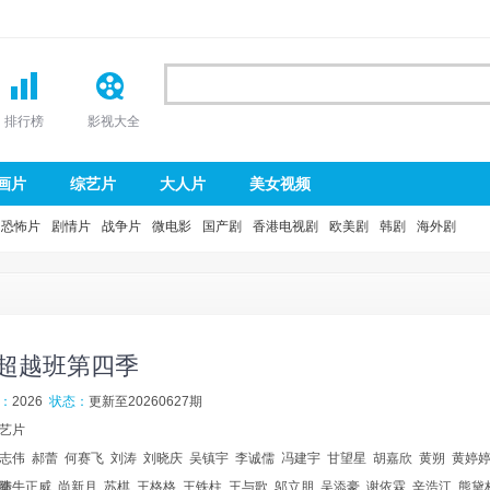
排行榜
影视大全
画片
综艺片
大人片
美女视频
恐怖片
剧情片
战争片
微电影
国产剧
香港电视剧
欧美剧
韩剧
海外剧
超越班第四季
：
2026
状态：
更新至20260627期
艺片
志伟
郝蕾
何赛飞
刘涛
刘晓庆
吴镇宇
李诚儒
冯建宇
甘望星
胡嘉欣
黄朔
黄婷
陆
秦牛正威
尚新月
苏棋
王格格
王铁柱
王与歌
邬立朋
吴添豪
谢依霖
辛浩江
熊黛