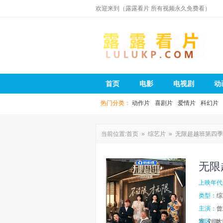
欢迎来到（露露看片 所有视频永久免费看）
露露看片
首页
电影
电视剧
动
热门分类：
动作片
喜剧片
爱情片
科幻片
当前位置:
首页
»
综艺片
» 无限超越班第四季
无限
上映年代
类型：
综
主演：
曾
宽
地区：
刘璇
大