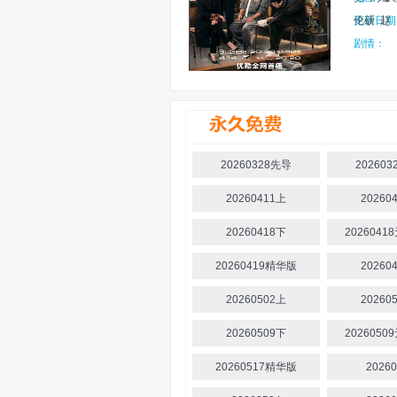
伦硕
更新日期
赵
剧情：
2
影片评价
20260328先导
20260
20260411上
20260
20260418下
202604
20260419精华版
20260
20260502上
20260
20260509下
202605
20260517精华版
20260