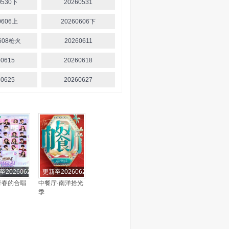
0530下
20260531
0606上
20260606下
0608枪火
20260611
60615
20260618
60625
20260627
至20260627期
更新至20260627期
青春的合唱
中餐厅·南洋拾光
季