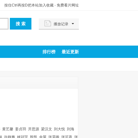
按住Ctrl再按D把本站加入收藏
-
免费看片网址
播放记录
排行榜
最近更新
婷
黄艺馨
姜贞羽
开思源
梁汉文
刘大悦
刘海
林
许静雅
姚冠宇
殷凯
余茵
张昊唯
张可盈
张