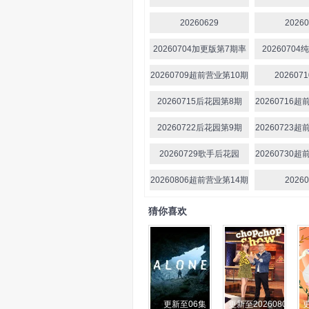
20260629
20260
20260704加更版第7期率
2026070
20260709超前营业第10期
202607
20260715后花园第8期
20260716
20260722后花园第9期
20260723
20260729歌手后花园
20260730
20260806超前营业第14期
20260
猜你喜欢
更新至06集
更新至20260806期
更