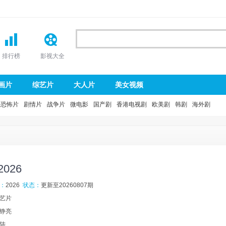
排行榜
影视大全
画片
综艺片
大人片
美女视频
恐怖片
剧情片
战争片
微电影
国产剧
香港电视剧
欧美剧
韩剧
海外剧
026
：
2026
状态：
更新至20260807期
艺片
铮亮
陆