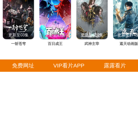
更新至03集
更新至13集
更新至680集
更新至174
一斩苍穹
百日成王
武神主宰
遮天动画版
免费网址
VIP看片APP
露露看片