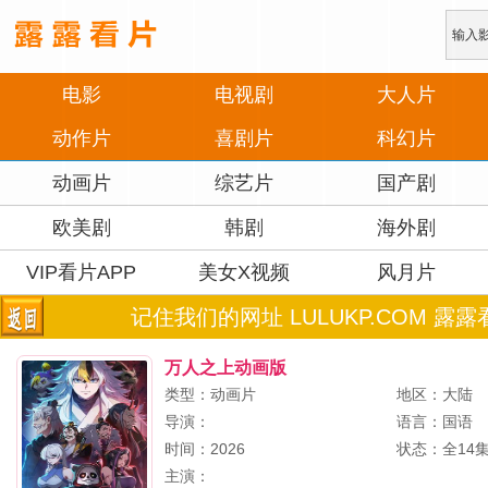
电影
电视剧
大人片
动作片
喜剧片
科幻片
动画片
综艺片
国产剧
欧美剧
韩剧
海外剧
VIP看片APP
美女X视频
风月片
记住我们的网址 LULUKP.COM 露露
万人之上动画版
类型：动画片
地区：大陆
导演：
语言：国语
时间：2026
状态：全14
主演：