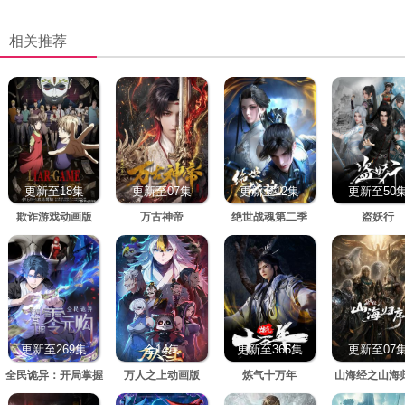
相关推荐
更新至18集
更新至07集
更新至12集
更新至50
欺诈游戏动画版
万古神帝
绝世战魂第二季
盗妖行
更新至269集
全14集
更新至365集
更新至07
全民诡异：开局掌握
万人之上动画版
炼气十万年
山海经之山海
零元购·动态漫画