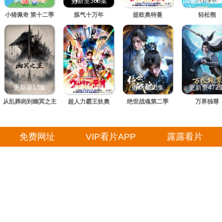
更新至05集
更新至366集
更新至06集
更新至19
小猪佩奇 第十二季
炼气十万年
提欧奥特曼
轻松熊
更新至13集
更新至06集
更新至13集
更新至472
从乱葬岗到幽冥之主
超人力霸王狄奧
绝世战魂第二季
万界独尊
免费网址
VIP看片APP
露露看片