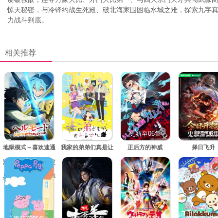
惊天秘密，与冷锋约战生死殿、破北海家围困临水城之难，探索九字
力战斗到底。
相关推荐
更新至06集
更新至06集
更新至06集
更新至06
地狱模式～喜欢速通
我家的弟弟们真是让
正后方的神威
择日飞升
游戏的玩家在废设定
您费心了
异世界无双～第二季