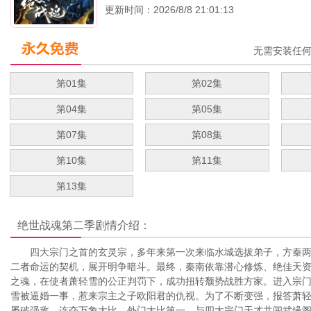
更新时间：2026/8/8 21:01:13
无需安装任
第01集
第02集
第04集
第05集
第07集
第08集
第10集
第11集
第13集
绝世战魂第二季
剧情介绍：
四大宗门之首的玄灵宗，多年来第一次来临水城选拔弟子，方秦两
二者命运的契机，展开明争暗斗。最终，秦南依靠潜心修炼、绝佳天
之魂，在使者萧轻雪的公正判罚下，成功扭转颓势战胜方家。进入宗
雪被逼婚一事，惹来宗主之子欧阳君的仇视。为了不断变强，报答萧
屡破强敌，连夺万象大比、外门大比第一、与四大宗门天才共闯武缘