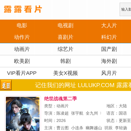
电影
电视剧
大人片
动作片
喜剧片
科幻片
动画片
综艺片
国产剧
欧美剧
韩剧
海外剧
VIP看片APP
美女X视频
风月片
记住我们的网址 LULUKP.COM 露露
绝世战魂第二季
类型：动画片
地区：大陆
导演：
陈凌超
张宇航
全九州
韩磊
语言：国语
楚旭
戚道
时间：2026
状态：更新至
主演：
曹云图
小连杀
幽舞越山
玥辰
李轻扬