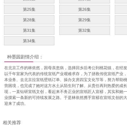
第25集
第26集
第28集
第29集
第31集
第32集
第34集
种墨园
剧情介绍：
在北京工作的林依然，因母亲患病，选择回乡后考公到桃花镇，在经
以千年宣家为代表的传统宣纸产业艰难求存，为了拯救传统宣纸产业
本业务、去北京拉宣纸壁纸订单、操办文房四宝文化节等，努力帮助
营困境，也完成了她对这方水土从陌生到了解、从责任再到热爱的成
现，一直钻研宣纸文创，看起来不务正业的宣纸匠人宣楌，其实和她
业摸索一条新的可持续发展之路。于是林依然携手宣楌在宣纸文创的
迎来了成功。
相关推荐