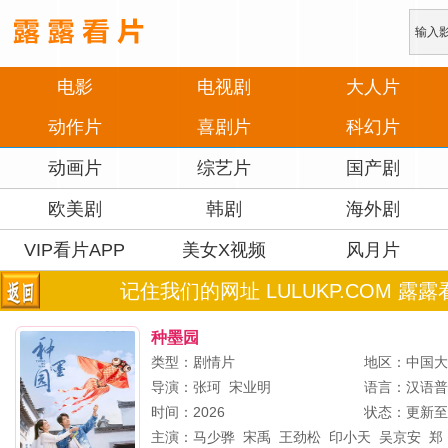
电影
电视剧
大人片
动作片
喜剧片
科幻片
动画片
综艺片
国产剧
欧美剧
韩剧
海外剧
VIP看片APP
美女X视频
风月片
记住我们的网址 LULUKP.COM 露露
种墨园
类型：剧情片
地区：中国
导演：
张珂
宋业明
语言：汉语
时间：2026
状态：更新至
主演：
马少骅
宋禹
王劲松
印小天
吴京安
郑