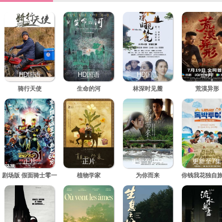
HD国语
HD国语
HD国语
正片
骑行天使
生命的河
林深时见麓
荒漠异形
正片
正片
更新至18集
更新至7集
剧场版 假面骑士零一
植物学家
为你而来
你钱我花独自旅
真实×时间 劇場版