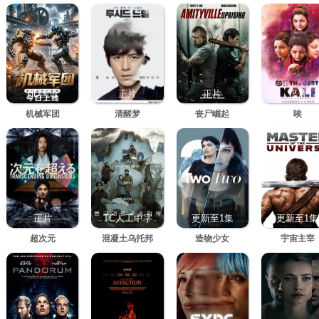
HD国语
正片
正片
正片
机械军团
清醒梦
丧尸崛起
唉
正片
TC人工中字
更新至1集
更新至1集
超次元
混凝土乌托邦
造物少女
宇宙主宰