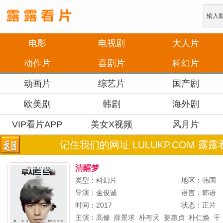
电影
电视剧
大人片
动作片
喜剧片
科幻片
动画片
综艺片
国产剧
欧美剧
韩剧
海外剧
VIP看片APP
美女X视频
风月片
记住我们的网址 LULUKP.COM 露露
清醒梦
类型：科幻片
地区：韩国
导演：
金俊诚
语言：韩语
时间：2017
状态：正片
主演：
高修
薛景求
朴有天
姜惠贞
朴仁焕
千