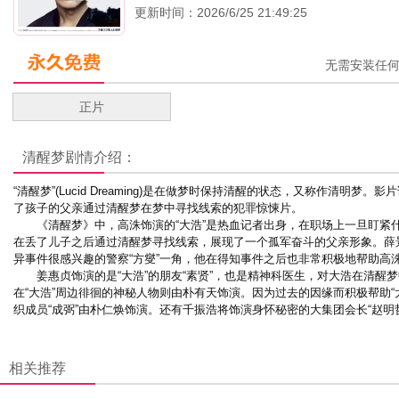
更新时间：2026/6/25 21:49:25
无需安装任
正片
清醒梦
剧情介绍：
“清醒梦”(Lucid Dreaming)是在做梦时保持清醒的状态，又称作清明梦。
了孩子的父亲通过清醒梦在梦中寻找线索的犯罪惊悚片。
《清醒梦》中，高洙饰演的“大浩”是热血记者出身，在职场上一旦盯紧
在丢了儿子之后通过清醒梦寻找线索，展现了一个孤军奋斗的父亲形象。薛
异事件很感兴趣的警察“方燮”一角，他在得知事件之后也非常积极地帮助高
姜惠贞饰演的是“大浩”的朋友“素贤”，也是精神科医生，对大浩在清醒
在“大浩”周边徘徊的神秘人物则由朴有天饰演。因为过去的因缘而积极帮助“大
织成员“成弼”由朴仁焕饰演。还有千振浩将饰演身怀秘密的大集团会长“赵明
相关推荐