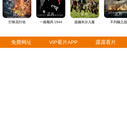
正片
正片
正片
正片
打铁花行动
一路顺风 1944
温德米尔儿童
不列颠之战
免费网址
VIP看片APP
露露看片