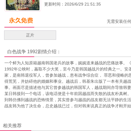
更新时间：2026/6/29 21:51:35
无需安装任
正片
白色战争 1992
剧情介绍：
一个鲜为人知原籍越南韩国老兵的故事，娓娓道来越战的悲痛故事。《Whit
1992年公映时，羸取不少大奖，至今乃是韩国越战片的经典之一。安
家，是南韩退役军人，曾参加越战，患有战争综合症， 罪恶和侵略的
得荒芜，并妨碍他的婚姻和事业。越战后，韩基朱出版了一本有关越
事。画面尽是描述他与其它曾参越战的韩国军人，越战期间亦导致韩
某日韩接到一个电话，该电话便是十年前因越战而失散的战友朴真树
到韩仿佛到越战的恐怖情景，其实曾参与越战的战友都无法平静的生
战友韩为他了决生命，总史越战已过，但对韩来说真正的战争才刚开
相关推荐