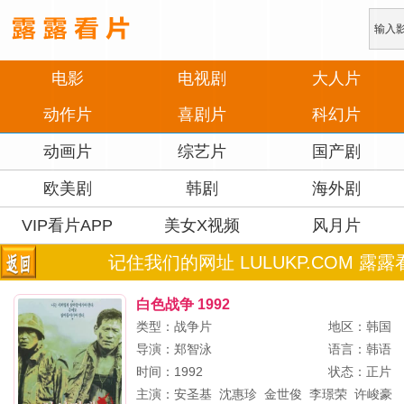
电影
电视剧
大人片
动作片
喜剧片
科幻片
动画片
综艺片
国产剧
欧美剧
韩剧
海外剧
VIP看片APP
美女X视频
风月片
记住我们的网址 LULUKP.COM 露露
白色战争 1992
类型：战争片
地区：韩国
导演：
郑智泳
语言：韩语
时间：1992
状态：正片
主演：
安圣基
沈惠珍
金世俊
李璟荣
许峻豪