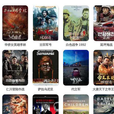
HD国语
HD国语
正片
正片
华侨女英雄李林
古田军号
白色战争 1992
延坪海战
正片
正片
正片
HD国语
仁川登陆作战
萨拉乌尼亚
代立军
大唐天下之帝王