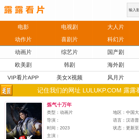
电影
电视剧
大人片
动作片
喜剧片
科幻片
动画片
综艺片
国产剧
欧美剧
韩剧
海外剧
VIP看片APP
美女X视频
风月片
记住我们的网址 LULUKP.COM 露露
炼气十万年
类型：动画片
地区：中国
导演：
语言：汉语
时间：2023
状态：更新至
主演：