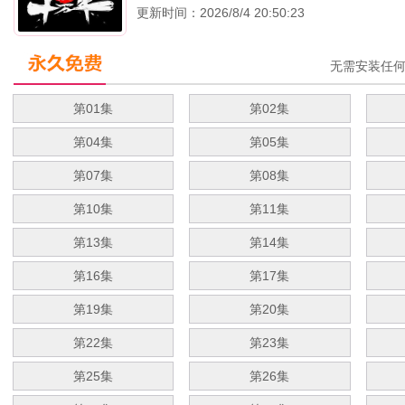
更新时间：2026/8/4 20:50:23
无需安装任
第01集
第02集
第04集
第05集
第07集
第08集
第10集
第11集
第13集
第14集
第16集
第17集
第19集
第20集
第22集
第23集
第25集
第26集