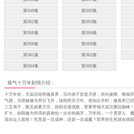
第349集
第350集
第352集
第353集
第355集
第356集
第358集
第359集
第361集
第362集
第364集
第365集
炼气十万年
剧情介绍：
十万年前，天岚宗叱咤修真界，宗内弟子皆是天骄，所向披靡。唯独
气期，为突破修为早日飞升，徐阳闭关万年。谁知出关时，修真界已
三五弟子，眼见就要灭宗，徐阳击退强敌，誓要带领天岚宗重回巅
扩大，徐阳修为停滞的真相也一步步的揭开，万年间，一个贯穿人、
现在众人面前！究竟是一念成神，还是一念成魔？世界的生死就在徐