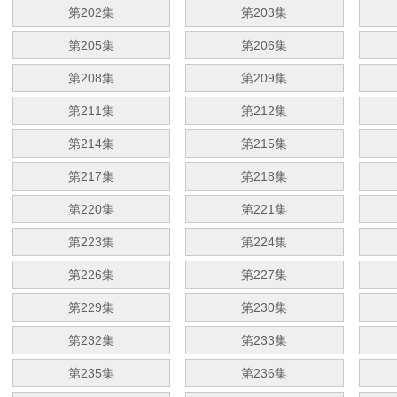
第202集
第203集
第205集
第206集
第208集
第209集
第211集
第212集
第214集
第215集
第217集
第218集
第220集
第221集
第223集
第224集
第226集
第227集
第229集
第230集
第232集
第233集
第235集
第236集