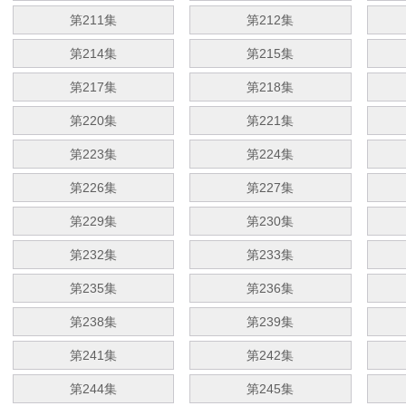
第211集
第212集
第214集
第215集
第217集
第218集
第220集
第221集
第223集
第224集
第226集
第227集
第229集
第230集
第232集
第233集
第235集
第236集
第238集
第239集
第241集
第242集
第244集
第245集