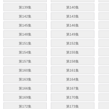
第139集
第140集
第142集
第143集
第145集
第146集
第148集
第149集
第151集
第152集
第154集
第155集
第157集
第158集
第160集
第161集
第163集
第164集
第166集
第167集
第169集
第170集
第172集
第173集