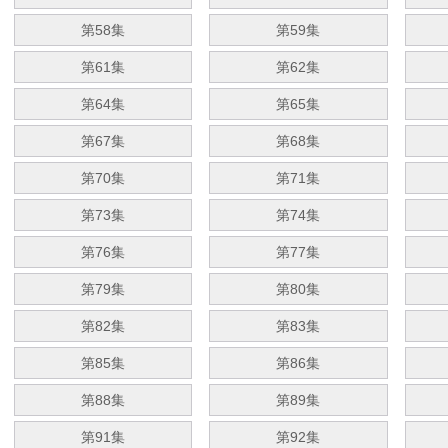
第58集
第59集
第61集
第62集
第64集
第65集
第67集
第68集
第70集
第71集
第73集
第74集
第76集
第77集
第79集
第80集
第82集
第83集
第85集
第86集
第88集
第89集
第91集
第92集