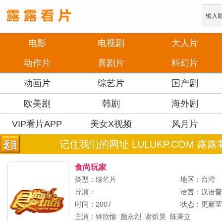
电影
电视剧
大人片
动作片
喜剧片
科幻片
动画片
综艺片
国产剧
欧美剧
韩剧
海外剧
VIP看片APP
美女X视频
风月片
记住我们的网址 LULUKP.COM 露露
食尚玩家
类型：综艺片
地区：台湾
导演：
语言：汉语
时间：2007
状态：更新至2
主演：
钟欣愉
颜永烈
谢炘昊
陈秉立