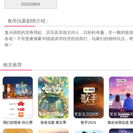
20260804
食尚玩家
剧情介绍：
鬼马搞怪的浩角翔起、莎莎及其他主持人，以轻松有趣、非一般的旅
各地！不管是奢侈豪华团或讲求经济的自助行，玩家们的独特玩法，
南！
相关推荐
更新至20260805期
更新至20260805期
更新至20260805期
我们的宿舍·归心季
爸爸当家 第五季
歌手2026
喜欢你我也是 