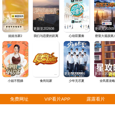
更新至20260805期
更新至20260805期
更新至20260805期
姐姐当家2
我们与恋爱的距离
心动双重奏
密室大逃脱第
更新至20260804期
更新至20260804期
更新至20260805期
小姐不熙娣
食尚玩家
少年无尽夏
全民星攻略
免费网址
VIP看片APP
露露看片