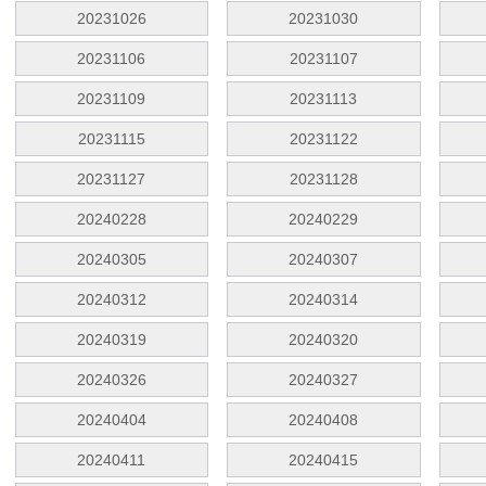
20231026
20231030
20231106
20231107
20231109
20231113
20231115
20231122
20231127
20231128
20240228
20240229
20240305
20240307
20240312
20240314
20240319
20240320
20240326
20240327
20240404
20240408
20240411
20240415