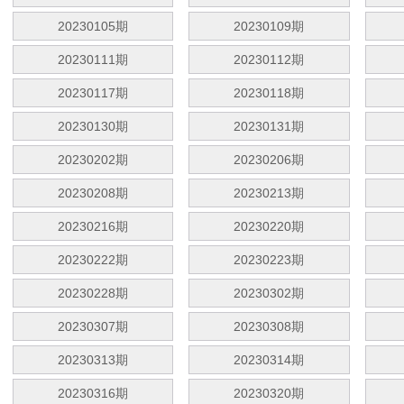
20230105期
20230109期
20230111期
20230112期
20230117期
20230118期
20230130期
20230131期
20230202期
20230206期
20230208期
20230213期
20230216期
20230220期
20230222期
20230223期
20230228期
20230302期
20230307期
20230308期
20230313期
20230314期
20230316期
20230320期