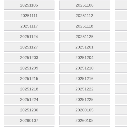
20251105
20251106
20251111
20251112
20251117
20251118
20251124
20251125
20251127
20251201
20251203
20251204
20251209
20251210
20251215
20251216
20251218
20251222
20251224
20251225
20251230
20260105
20260107
20260108