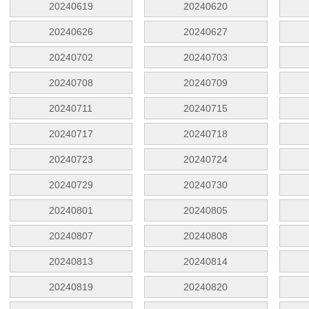
20240619
20240620
20240626
20240627
20240702
20240703
20240708
20240709
20240711
20240715
20240717
20240718
20240723
20240724
20240729
20240730
20240801
20240805
20240807
20240808
20240813
20240814
20240819
20240820