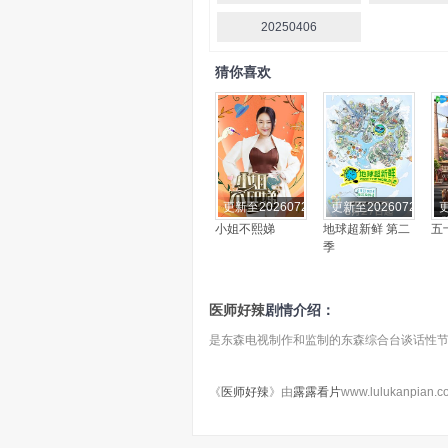
20250406
猜你喜欢
更新至20260721期
更新至20260722期
更
小姐不熙娣
地球超新鲜 第二
五
季
医师好辣
剧情介绍：
是东森电视制作和监制的东森综合台谈话性
《
医师好辣
》由
露露看片
www.lulukan