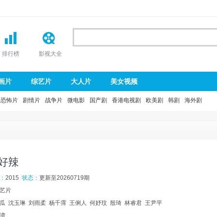
排行榜
影视大全
画片
综艺片
大人片
美女视频
恐怖片
剧情片
战争片
微电影
国产剧
香港电视剧
欧美剧
韩剧
海外剧
好辣
：
2015
状态：
更新至20260719期
艺片
瓜
沈玉琳
刘雨柔
杨千霈
王俐人
何妤玟
殷琦
林睿君
王尹平
湾