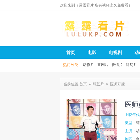
欢迎来到（露露看片 所有视频永久免费看）
露露看片
首页
电影
电视剧
动
热门分类：
动作片
喜剧片
爱情片
科幻片
当前位置:
首页
»
综艺片
» 医师好辣
医师
上映年代
类型：
综
主演：
胡
地区：
台