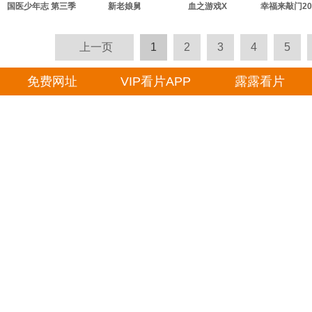
国医少年志 第三季
新老娘舅
血之游戏X
幸福来敲门20
上一页
1
2
3
4
5
免费网址
VIP看片APP
露露看片