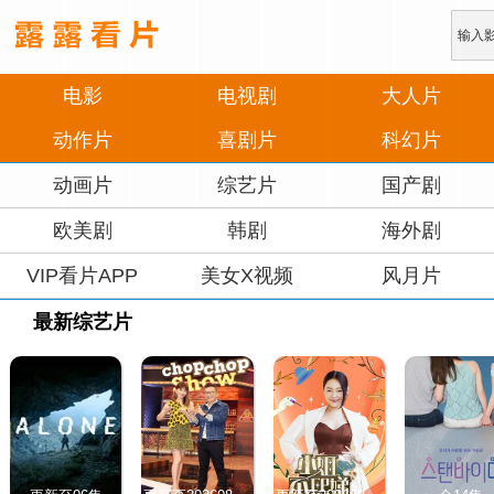
电影
电视剧
大人片
动作片
喜剧片
科幻片
动画片
综艺片
国产剧
欧美剧
韩剧
海外剧
VIP看片APP
美女X视频
风月片
最新综艺片