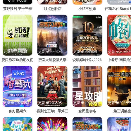
更新至06集
全14集
更新至20260806期
更新至20260806期
荒野独居 第十三季
11点热吵店
小姐不熙娣
伴我左右 Stand B
更新至20260807期
更新至20260807期
更新至20260807期
脱口秀和Ta的朋友们
密室大逃脱第八季
说唱巅峰对决2026
中餐厅·南洋拾
第三季
更新至20260807期
更新至20260807期
更新至20260806期
你好星期六
喜剧之王单口季第三
全民星攻略
第三调解室
季