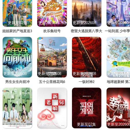
更新至02集
更新20260807期
更新至20260805期
姐姐家的产地直送3
欢乐集结号
密室大逃脱第八季大
一站到底 少年季
神版
季
更新至20260807期
更新至20260807期
更新至20260807期
男生女生向前冲
五十公里桃花坞6
一饭封神2
地球超新鲜 第
更新至07集
更新至20260807期
更新至20260807期