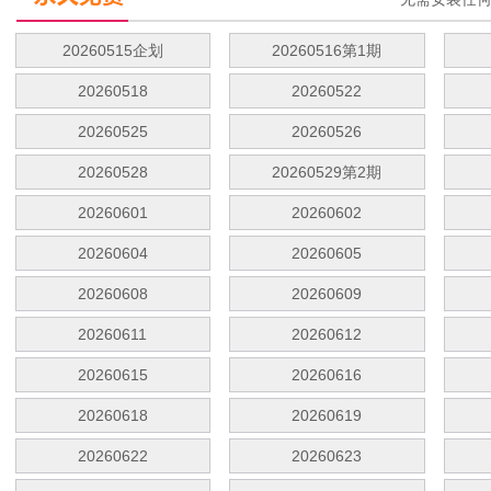
20260515企划
20260516第1期
20260518
20260522
20260525
20260526
20260528
20260529第2期
20260601
20260602
20260604
20260605
20260608
20260609
20260611
20260612
20260615
20260616
20260618
20260619
20260622
20260623