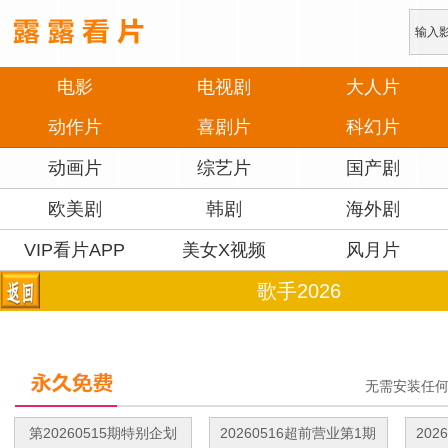
电影
电视剧
大人片
动作片
喜剧片
科幻片
动画片
综艺片
国产剧
欧美剧
韩剧
海外剧
VIP看片APP
美女X视频
风月片
歌手2026
无需安装任
第20260515期特别企划
20260516超前营业第1期
202