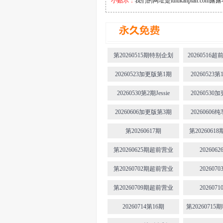
小贴示：
我们的网址是lulukanpian
第20260515期特别企划
20260516
20260523加更版第1期
2026052
20260530第2期Jessie
2026053
20260606加更版第3期
2026060
第20260617期
第202606
第20260625期超前营业
202606
第20260702期超前营业
202607
第20260709期超前营业
202607
20260714第16期
第2026071