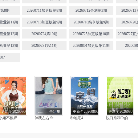
第1
10第8期
20260711加更版第8期
20260712企划第3期
2026071
超前营业第11期
20260718加更版第9期
20260718纯享版第9期
2026072
超前营业第12期
20260724第10期
20260725加更版第10期
20260727直
第1
超前营业第13期
20260731第11期
20260801加更版第11期
20260
807
更新至20260806期
全14集
更新至20260807期
更新至20260807期
小姐不熙娣
伴我左右 St..
种地吧4
脱口秀和Ta的..