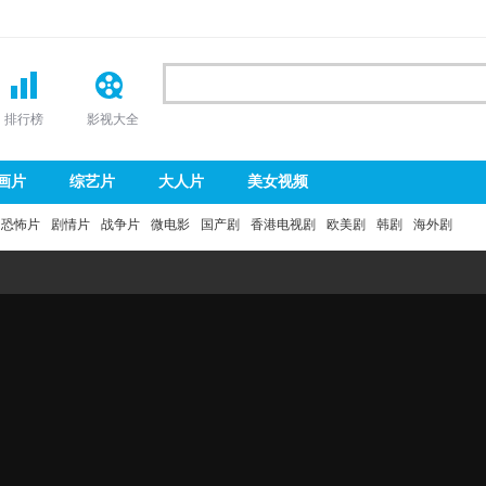
排行榜
影视大全
画片
综艺片
大人片
美女视频
恐怖片
剧情片
战争片
微电影
国产剧
香港电视剧
欧美剧
韩剧
海外剧