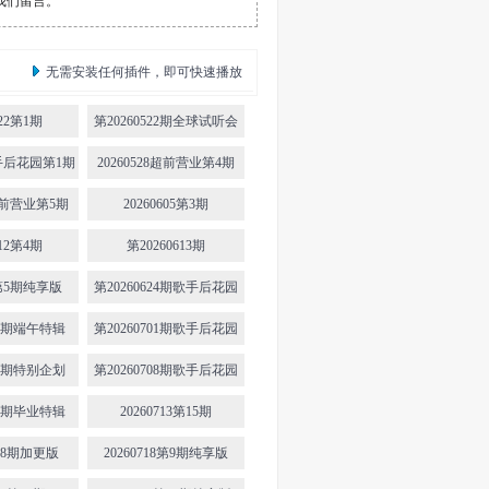
给我们留言。
无需安装任何插件，即可快速播放
522第1期
第20260522期全球试听会
歌手后花园第1期
20260528超前营业第4期
4超前营业第5期
20260605第3期
612第4期
第20260613期
0第5期纯享版
第20260624期歌手后花园
28期端午特辑
第20260701期歌手后花园
05期特别企划
第20260708期歌手后花园
12期毕业特辑
20260713第15期
718期加更版
20260718第9期纯享版