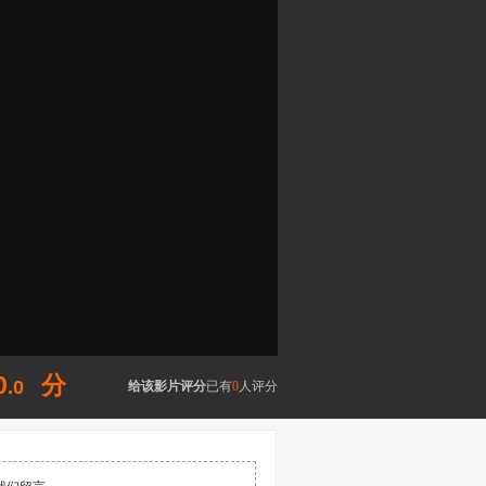
0
分
.0
给该影片评分
已有
0
人评分