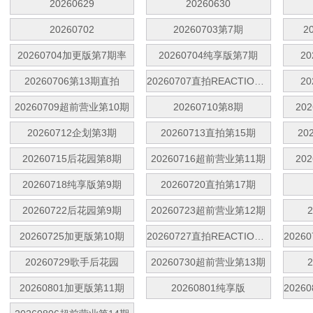
20260629
20260630
20260702
20260703第7期
2
20260704加更版第7期率
20260704纯享版第7期
2
20260706第13期直拍
20260707直拍REACTION第14期
2
20260709超前营业第10期
20260710第8期
20
20260712企划第3期
20260713直拍第15期
20
20260715后花园第8期
20260716超前营业第11期
20
20260718纯享版第9期
20260720直拍第17期
20260722后花园第9期
20260723超前营业第12期
20260725加更版第10期
20260727直拍REACTION第19期
20260729歌手后花园
20260730超前营业第13期
20260801加更版第11期
20260801纯享版