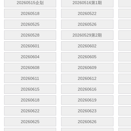
20260515企划
20260516第1期
20260518
20260522
20260525
20260526
20260528
20260529第2期
20260601
20260602
20260604
20260605
20260608
20260609
20260611
20260612
20260615
20260616
20260618
20260619
20260622
20260623
20260625
20260626