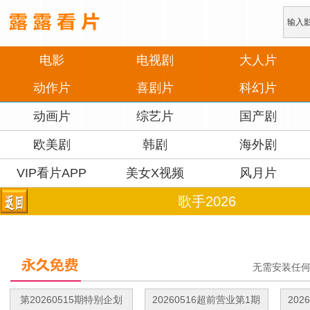
电影
电视剧
大人片
动作片
喜剧片
科幻片
动画片
综艺片
国产剧
欧美剧
韩剧
海外剧
VIP看片APP
美女X视频
风月片
歌手2026
无需安装任
第20260515期特别企划
20260516超前营业第1期
202