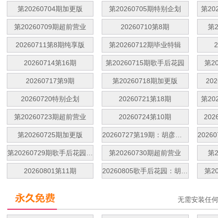
第20260704期加更版
第20260705期特别企划
第20
第20260709期超前营业
20260710第8期
第2
20260711第8期纯享版
第20260712期毕业特辑
20260714第16期
第20260715期歌手后花园
第2
20260717第9期
第20260718期加更版
20
20260720特别企划
20260721第18期
第20
第20260723期超前营业
20260724第10期
20
第20260725期加更版
20260727第19期：胡彦斌张远神仙合唱
第20260729期歌手后花园：歌手全员后台畅聊
第20260730期超前营业
第2
20260801第11期
20260805歌手后花园：胡彦斌回忆名场面
第2
无需安装任